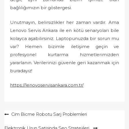
bağlılığımızın bir göstergesi.
Unutmayın, belirsizlikler her zaman vardır. Ama
Lenovo Servis Ankara ile en kötü senaryoları bile
kolayca aşabilirsiniz. Laptopunuzda bir sorun mu
var? Hemen bizimle iletişime geçin ve
profesyonel kurtarma hizmetlerimizden
yararlanın. Verilerinizi güvenle geri kazanmak için
buradayız!
https://lenovoservisankara.com.tr/
Yazı
Cim Bicme Robotu Sarj Problemleri
gezinmesi
Elektronik Urun Satisinda Seo Stratejileri