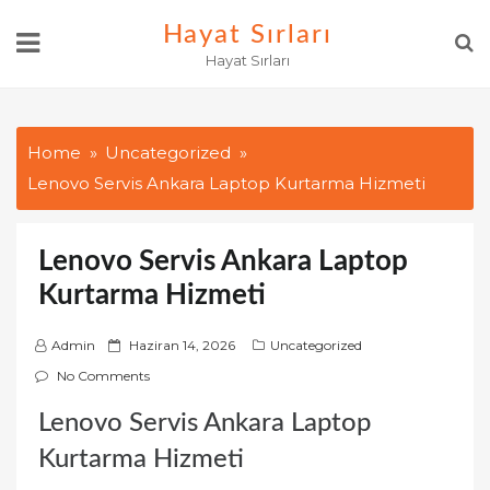
Skip
Hayat Sırları
to
Hayat Sırları
content
Home
Uncategorized
Lenovo Servis Ankara Laptop Kurtarma Hizmeti
Lenovo Servis Ankara Laptop
Kurtarma Hizmeti
P
Admin
Haziran 14, 2026
Uncategorized
o
No Comments
s
Lenovo Servis Ankara Laptop
t
e
Kurtarma Hizmeti
d