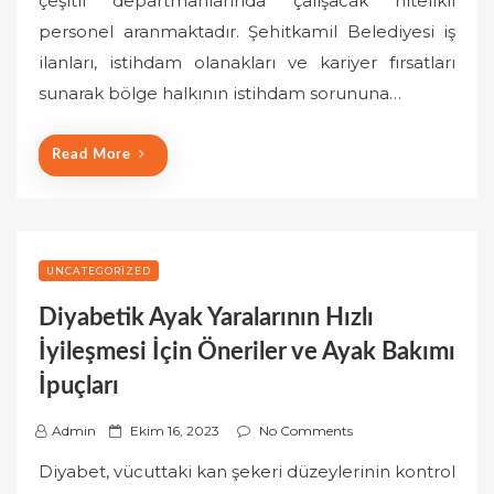
çeşitli departmanlarında çalışacak nitelikli
e
personel aranmaktadır. Şehitkamil Belediyesi iş
d
o
ilanları, istihdam olanakları ve kariyer fırsatları
n
sunarak bölge halkının istihdam sorununa…
Read More
UNCATEGORIZED
Diyabetik Ayak Yaralarının Hızlı
İyileşmesi İçin Öneriler ve Ayak Bakımı
İpuçları
P
Admin
Ekim 16, 2023
No Comments
o
Diyabet, vücuttaki kan şekeri düzeylerinin kontrol
s