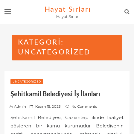
Skip
Hayat Sırları
to
Hayat Sırları
content
KATEGORI:
UNCATEGORIZED
UNCATEGORIZED
Şehitkamil Belediyesi İş İlanları
P
Admin
Kasım 15, 2023
No Comments
o
Şehitkamil Belediyesi, Gaziantep ilinde faaliyet
s
gösteren bir kamu kurumudur. Belediyenin
t