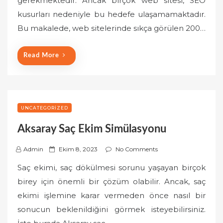
gerekmektedir. Ancak birçok web sitesi, SEO
e
kusurları nedeniyle bu hedefe ulaşamamaktadır.
d
o
Bu makalede, web sitelerinde sıkça görülen 200…
n
Read More
UNCATEGORIZED
Aksaray Saç Ekim Simülasyonu
P
Admin
Ekim 8, 2023
No Comments
o
Saç ekimi, saç dökülmesi sorunu yaşayan birçok
s
birey için önemli bir çözüm olabilir. Ancak, saç
t
ekimi işlemine karar vermeden önce nasıl bir
e
sonucun beklenildiğini görmek isteyebilirsiniz.
d
o