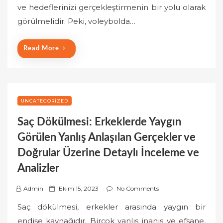
ve hedeflerinizi gerçekleştirmenin bir yolu olarak
d
o
görülmelidir. Peki, voleybolda…
n
Read More
UNCATEGORIZED
Saç Dökülmesi: Erkeklerde Yaygın
Görülen Yanlış Anlaşılan Gerçekler ve
Doğrular Üzerine Detaylı İnceleme ve
Analizler
P
Admin
Ekim 15, 2023
No Comments
o
Saç dökülmesi, erkekler arasında yaygın bir
s
endişe kaynağıdır. Birçok yanlış inanış ve efsane,