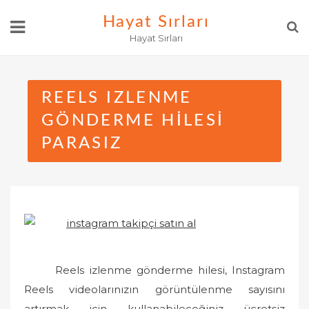
Skip
Hayat Sırları
to
Hayat Sırları
content
REELS IZLENME
GÖNDERME HILESI
PARASIZ
Reels izlenme gönderme hilesi, Instagram
Reels videolarınızın görüntülenme sayısını
artırmak için kullanabileceğiniz ücretsiz