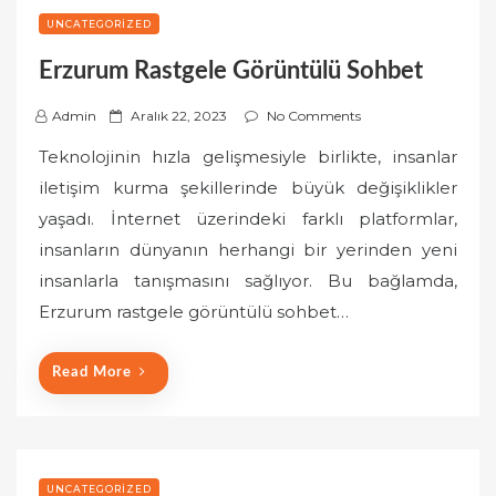
UNCATEGORIZED
Erzurum Rastgele Görüntülü Sohbet
P
Admin
Aralık 22, 2023
No Comments
o
Teknolojinin hızla gelişmesiyle birlikte, insanlar
s
iletişim kurma şekillerinde büyük değişiklikler
t
yaşadı. İnternet üzerindeki farklı platformlar,
e
insanların dünyanın herhangi bir yerinden yeni
d
o
insanlarla tanışmasını sağlıyor. Bu bağlamda,
n
Erzurum rastgele görüntülü sohbet…
Read More
UNCATEGORIZED