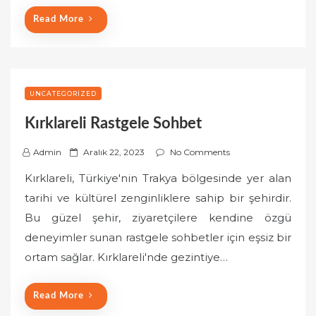
Read More
UNCATEGORIZED
Kırklareli Rastgele Sohbet
P
Admin
Aralık 22, 2023
No Comments
o
Kırklareli, Türkiye'nin Trakya bölgesinde yer alan
s
tarihi ve kültürel zenginliklere sahip bir şehirdir.
t
Bu güzel şehir, ziyaretçilere kendine özgü
e
deneyimler sunan rastgele sohbetler için eşsiz bir
d
o
ortam sağlar. Kırklareli'nde gezintiye…
n
Read More