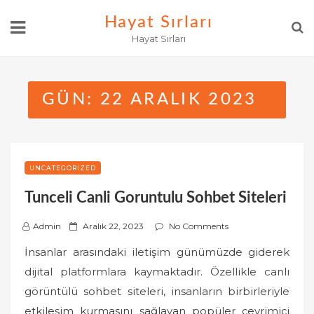
Skip
Hayat Sırları
to
Hayat Sırları
content
GÜN:
22 ARALIK 2023
UNCATEGORIZED
Tunceli Canli Goruntulu Sohbet Siteleri
P
Admin
Aralık 22, 2023
No Comments
o
İnsanlar arasındaki iletişim günümüzde giderek
s
dijital platformlara kaymaktadır. Özellikle canlı
t
görüntülü sohbet siteleri, insanların birbirleriyle
e
etkileşim kurmasını sağlayan popüler çevrimiçi
d