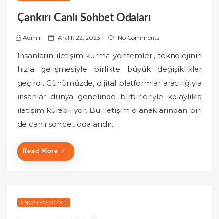
Çankırı Canlı Sohbet Odaları
P
Admin
Aralık 22, 2023
No Comments
o
İnsanların iletişim kurma yöntemleri, teknolojinin
s
hızla gelişmesiyle birlikte büyük değişiklikler
t
geçirdi. Günümüzde, dijital platformlar aracılığıyla
e
insanlar dünya genelinde birbirleriyle kolaylıkla
d
o
iletişim kurabiliyor. Bu iletişim olanaklarından biri
n
de canlı sohbet odalarıdır.…
Read More
UNCATEGORIZED