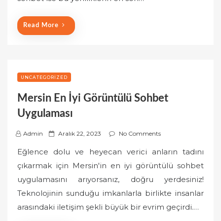
n
Read More
UNCATEGORIZED
Mersin En İyi Görüntülü Sohbet
Uygulaması
P
Admin
Aralık 22, 2023
No Comments
o
Eğlence dolu ve heyecan verici anların tadını
s
çıkarmak için Mersin'in en iyi görüntülü sohbet
t
uygulamasını arıyorsanız, doğru yerdesiniz!
e
Teknolojinin sunduğu imkanlarla birlikte insanlar
d
o
arasındaki iletişim şekli büyük bir evrim geçirdi.…
n