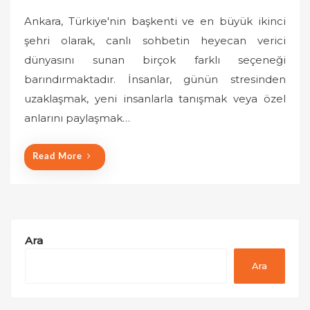
o
Ankara, Türkiye'nin başkenti ve en büyük ikinci
s
şehri olarak, canlı sohbetin heyecan verici
t
dünyasını sunan birçok farklı seçeneği
e
barındırmaktadır. İnsanlar, günün stresinden
d
o
uzaklaşmak, yeni insanlarla tanışmak veya özel
n
anlarını paylaşmak…
Read More
Ara
Ara