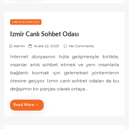
UNCATEGORIZED
Izmir Canlı Sohbet Odası
P
Admin
Aralık 22, 2023
No Comments
o
İnternet dünyasının hızla gelişmesiyle birlikte,
s
insanlar artık sohbet etmek ve yeni insanlarla
t
bağlantı kurmak için geleneksel yöntemlerin
e
ötesine geçiyor. İzmir canlı sohbet odaları da bu
d
o
değişimin bir parçası olarak ortaya…
n
Read More