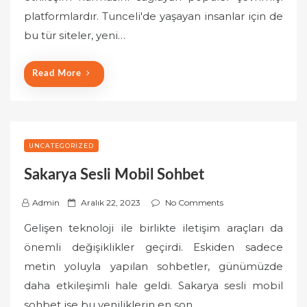
o
platformlardır. Tunceli'de yaşayan insanlar için de
n
bu tür siteler, yeni…
Read More
UNCATEGORIZED
Sakarya Sesli Mobil Sohbet
P
Admin
Aralık 22, 2023
No Comments
o
Gelişen teknoloji ile birlikte iletişim araçları da
s
önemli değişiklikler geçirdi. Eskiden sadece
t
metin yoluyla yapılan sohbetler, günümüzde
e
daha etkileşimli hale geldi. Sakarya sesli mobil
d
o
sohbet ise bu yeniliklerin en son…