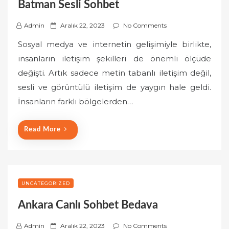
Batman Sesli Sohbet
P
Admin
Aralık 22, 2023
No Comments
o
Sosyal medya ve internetin gelişimiyle birlikte,
s
insanların iletişim şekilleri de önemli ölçüde
t
değişti. Artık sadece metin tabanlı iletişim değil,
e
sesli ve görüntülü iletişim de yaygın hale geldi.
d
o
İnsanların farklı bölgelerden…
n
Read More
UNCATEGORIZED
Ankara Canlı Sohbet Bedava
P
Admin
Aralık 22, 2023
No Comments