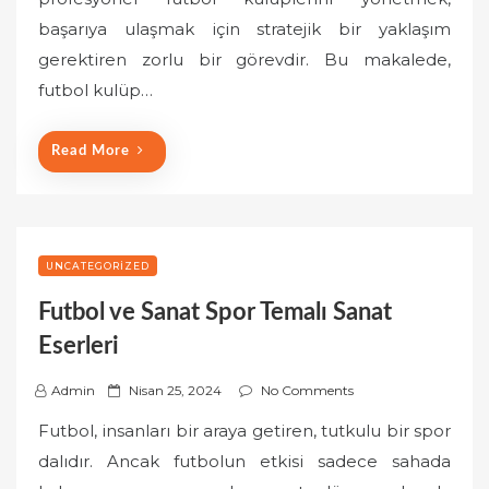
e
başarıya ulaşmak için stratejik bir yaklaşım
d
o
gerektiren zorlu bir görevdir. Bu makalede,
n
futbol kulüp…
Read More
UNCATEGORIZED
Futbol ve Sanat Spor Temalı Sanat
Eserleri
P
Admin
Nisan 25, 2024
No Comments
o
Futbol, insanları bir araya getiren, tutkulu bir spor
s
dalıdır. Ancak futbolun etkisi sadece sahada
t