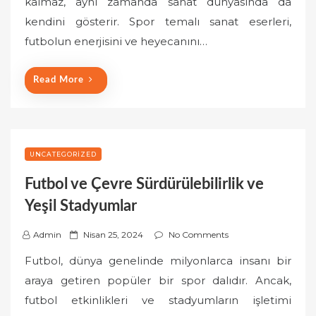
kalmaz, aynı zamanda sanat dünyasında da
e
kendini gösterir. Spor temalı sanat eserleri,
d
o
futbolun enerjisini ve heyecanını…
n
Read More
UNCATEGORIZED
Futbol ve Çevre Sürdürülebilirlik ve
Yeşil Stadyumlar
P
Admin
Nisan 25, 2024
No Comments
o
Futbol, dünya genelinde milyonlarca insanı bir
s
araya getiren popüler bir spor dalıdır. Ancak,
t
futbol etkinlikleri ve stadyumların işletimi
e