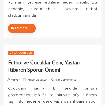
kullanımı çevresel etkilere neden olabilir. Bu
d
o
nedenle, sürdürülebilirlik kavramı futbol
n
stadyumlarında…
Read More
UNCATEGORIZED
Futbol ve Çocuklar Genç Yaştan
İtibaren Sporun Önemi
P
Admin
Nisan 25, 2024
No Comments
o
Çocukların sağlıklı bir şekilde gelişim
s
göstermeleri için fiziksel aktivite büyük önem
t
taşır. Bu nedenle, genç yaşlardan itibaren spor
e