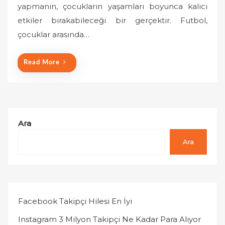
yapmanın, çocukların yaşamları boyunca kalıcı
d
o
etkiler bırakabileceği bir gerçektir. Futbol,
n
çocuklar arasında…
Read More
Ara
Ara
Facebook Takipçi Hilesi En İyi
Instagram 3 Milyon Takipçi Ne Kadar Para Alıyor