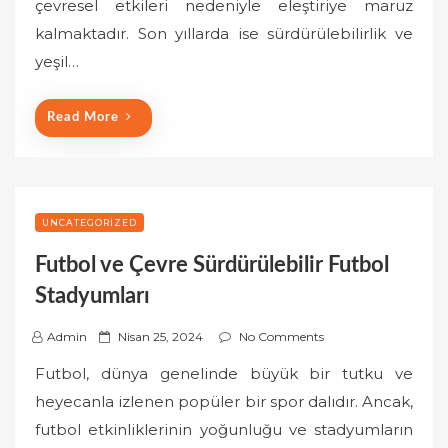
çevresel etkileri nedeniyle eleştiriye maruz
d
o
kalmaktadır. Son yıllarda ise sürdürülebilirlik ve
n
yeşil…
Read More
UNCATEGORIZED
Futbol ve Çevre Sürdürülebilir Futbol
Stadyumları
P
Admin
Nisan 25, 2024
No Comments
o
Futbol, dünya genelinde büyük bir tutku ve
s
heyecanla izlenen popüler bir spor dalıdır. Ancak,
t
futbol etkinliklerinin yoğunluğu ve stadyumların
e