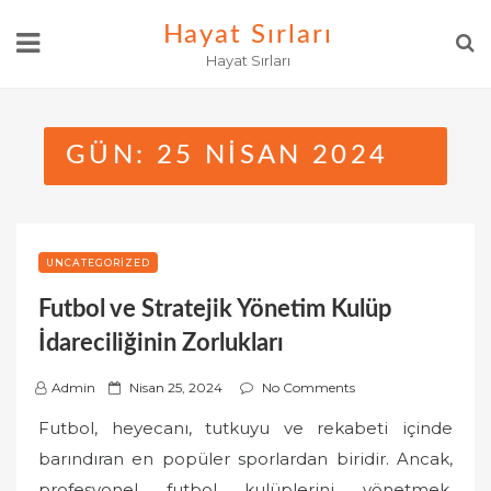
Skip
Hayat Sırları
to
Hayat Sırları
content
GÜN:
25 NISAN 2024
UNCATEGORIZED
Futbol ve Stratejik Yönetim Kulüp
İdareciliğinin Zorlukları
P
Admin
Nisan 25, 2024
No Comments
o
Futbol, heyecanı, tutkuyu ve rekabeti içinde
s
barındıran en popüler sporlardan biridir. Ancak,
t
profesyonel futbol kulüplerini yönetmek,