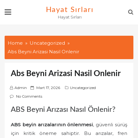
Skip
Hayat Sırları
to
Hayat Sırları
content
Home
Uncategorized
Abs Beyni Arizasi Nasil Onlenir
Abs Beyni Arizasi Nasil Onlenir
P
Admin
Mart 17, 2026
Uncategorized
o
No Comments
s
ABS Beyni Arızası Nasıl Önlenir?
t
e
ABS beyin arızalarının önlenmesi
, güvenli sürüş
d
o
için kritik öneme sahiptir. Bu arızalar, fren