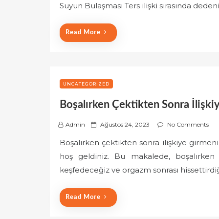
e
Suyun Bulaşması Ters ilişki sırasında ded
d
o
Read More
n
UNCATEGORIZED
Boşalırken Çektikten Sonra İlişki
P
Admin
Ağustos 24, 2023
No Comments
o
Boşalırken çektikten sonra ilişkiye girmeni
s
hoş geldiniz. Bu makalede, boşalırken 
t
e
keşfedeceğiz ve orgazm sonrası hissettirdiğ
d
o
Read More
n