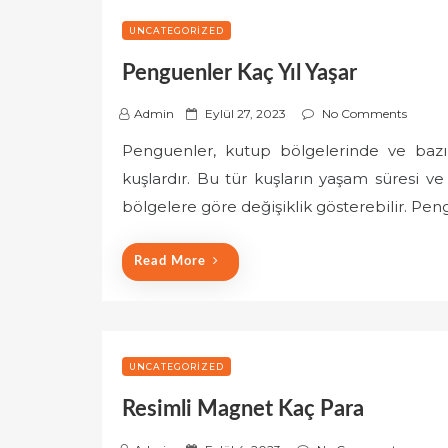
UNCATEGORIZED
Penguenler Kaç Yıl Yaşar
P
Admin
Eylül 27, 2023
No Comments
o
Penguenler, kutup bölgelerinde ve bazı 
s
kuşlardır. Bu tür kuşların yaşam süresi ve
t
e
bölgelere göre değişiklik gösterebilir. Pen
d
o
Read More
n
UNCATEGORIZED
Resimli Magnet Kaç Para