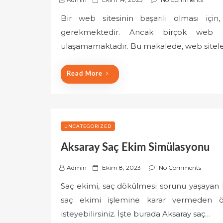
o
Bir web sitesinin başarılı olması için
s
gerekmektedir. Ancak birçok web s
t
e
ulaşamamaktadır. Bu makalede, web sitele
d
o
Read More
n
UNCATEGORIZED
Aksaray Saç Ekim Simülasyonu
P
Admin
Ekim 8, 2023
No Comments
o
Saç ekimi, saç dökülmesi sorunu yaşayan b
s
saç ekimi işlemine karar vermeden ö
t
e
isteyebilirsiniz. İşte burada Aksaray saç…
d