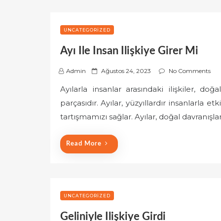
UNCATEGORIZED
Ayı Ile Insan Ilişkiye Girer Mi
P
Admin
Ağustos 24, 2023
No Comments
o
Ayılarla insanlar arasındaki ilişkiler, d
s
parçasıdır. Ayılar, yüzyıllardır insanlarla e
t
e
tartışmamızı sağlar. Ayılar, doğal davranışla
d
o
Read More
n
UNCATEGORIZED
Geliniyle Ilişkiye Girdi