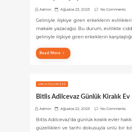
P
Admin
Ağustos 23, 2023
No Comments
o
Geliniyle ilişkiye giren erkeklerin evlilikle
s
makale yazacağız. Bu durum, evlilikte cid
t
e
geliniyle ilişkiye giren erkeklerin karşılaştığ
d
o
Read More
n
UNCATEGORIZED
Bitlis Adilcevaz Günlük Kiralık Ev
P
Admin
Ağustos 22, 2023
No Comments
o
Bitlis Adilcevaz’da günlük kiralık evler hakk
s
güzellikleri ve tarihi dokusuyla ünlü bir 
t