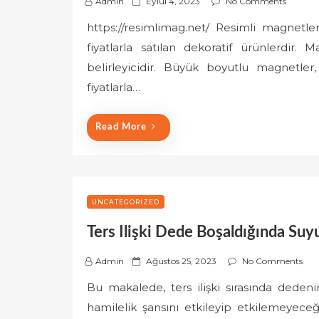
P
Admin
Eylül 4, 2023
No Comments
o
https://resimlimag.net/ Resimli magnetl
s
fiyatlarla satılan dekoratif ürünlerdir. 
t
e
belirleyicidir. Büyük boyutlu magnetl
d
fiyatlarla…
o
n
Read More
UNCATEGORIZED
Ters Ilişki Dede Boşaldığında Suy
P
Admin
Ağustos 25, 2023
No Comments
o
Bu makalede, ters ilişki sırasında dede
s
hamilelik şansını etkileyip etkilemeyece
t