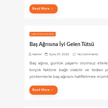
o
Read More
n
UNCATEGORIZED
Baş Ağrısına İyi Gelen Tütsü
P
Admin
Eylül 27, 2023
No Comments
o
Baş ağrısı, günlük yaşamı olumsuz etkile
s
birçok faktöre bağlı olabilir ve tedavi y
t
e
yöntemlerle baş ağrısını hafifletmek müm
d
o
Read More
n