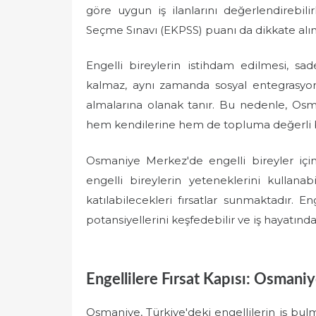
göre uygun iş ilanlarını değerlendirebil
Seçme Sınavı (EKPSS) puanı da dikkate alı
Engelli bireylerin istihdam edilmesi, s
kalmaz, aynı zamanda sosyal entegrasyonl
almalarına olanak tanır. Bu nedenle, Osma
hem kendilerine hem de topluma değerli bi
Osmaniye Merkez'de engelli bireyler için ç
engelli bireylerin yeteneklerini kullana
katılabilecekleri fırsatlar sunmaktadır. Eng
potansiyellerini keşfedebilir ve iş hayatında b
Engellilere Fırsat Kapısı: Osmaniy
Osmaniye, Türkiye'deki engellilerin iş bul