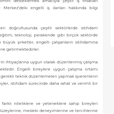
ımını desteklemek amacıyla çeşitli iş fırsatları
erkez'deki engelli iş ilanları hakkında bilgi
leri doğrultusunda çeşitli sektörlerde istihdam
 eğitim, teknoloji, perakende gibi birçok sektörde
e büyük şirketler, engelli çalışanların istihdamına
ine getirmektedirler.
ylerin ihtiyaçlarına uygun olarak düzenlenmiş çalışma
mektedir. Engelli bireylere uygun çalışma ortamı
ve gerekli teknik düzenlemeleri yapmak işverenlerin
yler, istihdam sürecinde daha rahat ve verimli bir
 farklı niteliklere ve yeteneklere sahip bireyleri
düzeylerine, mesleki deneyimlerine ve tercihlerine