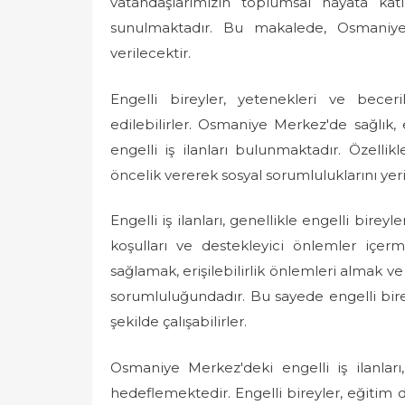
vatandaşlarımızın toplumsal hayata katıl
e
sunulmaktadır. Bu makalede, Osmaniye M
d
verilecektir.
o
n
Engelli bireyler, yetenekleri ve beceri
edilebilirler. Osmaniye Merkez'de sağlık,
engelli iş ilanları bulunmaktadır. Özellikl
öncelik vererek sosyal sorumluluklarını yer
Engelli iş ilanları, genellikle engelli bire
koşulları ve destekleyici önlemler içer
sağlamak, erişilebilirlik önlemleri almak 
sorumluluğundadır. Bu sayede engelli bire
şekilde çalışabilirler.
Osmaniye Merkez'deki engelli iş ilanları,
hedeflemektedir. Engelli bireyler, eğitim 