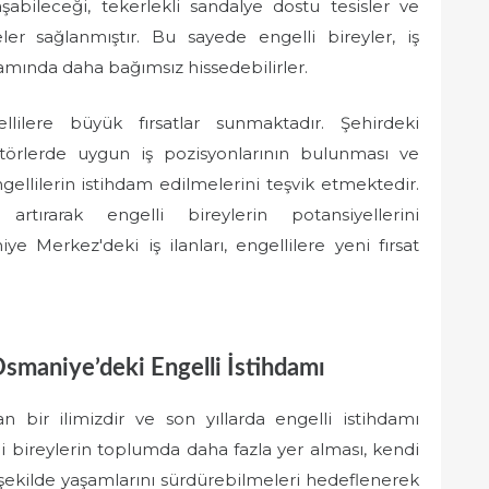
ulaşabileceği, tekerlekli sandalye dostu tesisler ve
er sağlanmıştır. Bu sayede engelli bireyler, iş
rtamında daha bağımsız hissedebilirler.
lilere büyük fırsatlar sunmaktadır. Şehirdeki
ektörlerde uygun iş pozisyonlarının bulunması ve
engellilerin istihdam edilmelerini teşvik etmektedir.
rtırarak engelli bireylerin potansiyellerini
e Merkez'deki iş ilanları, engellilere yeni fırsat
Osmaniye’deki Engelli İstihdamı
 bir ilimizdir ve son yıllarda engelli istihdamı
i bireylerin toplumda daha fazla yer alması, kendi
 şekilde yaşamlarını sürdürebilmeleri hedeflenerek