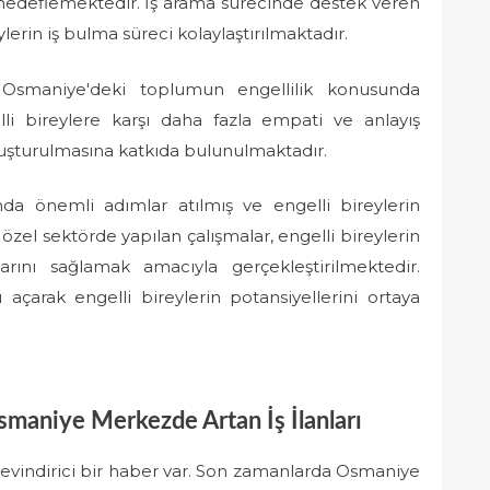
hedeflemektedir. İş arama sürecinde destek veren
lerin iş bulma süreci kolaylaştırılmaktadır.
te Osmaniye'deki toplumun engellilik konusunda
lli bireylere karşı daha fazla empati ve anlayış
luşturulmasına katkıda bulunulmaktadır.
da önemli adımlar atılmış ve engelli bireylerin
 özel sektörde yapılan çalışmalar, engelli bireylerin
ını sağlamak amacıyla gerçekleştirilmektedir.
 açarak engelli bireylerin potansiyellerini ortaya
Osmaniye Merkezde Artan İş İlanları
sevindirici bir haber var. Son zamanlarda Osmaniye