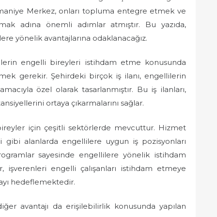
 Osmaniye Merkez, onları topluma entegre etmek ve
amak adına önemli adımlar atmıştır. Bu yazıda,
lere yönelik avantajlarına odaklanacağız.
lerin engelli bireyleri istihdam etme konusunda
k gerekir. Şehirdeki birçok iş ilanı, engellilerin
macıyla özel olarak tasarlanmıştır. Bu iş ilanları,
tansiyellerini ortaya çıkarmalarını sağlar.
ireyler için çeşitli sektörlerde mevcuttur. Hizmet
ri gibi alanlarda engellilere uygun iş pozisyonları
rogramlar sayesinde engellilere yönelik istihdam
, işverenleri engelli çalışanları istihdam etmeye
mayı hedeflemektedir.
iğer avantajı da erişilebilirlik konusunda yapılan