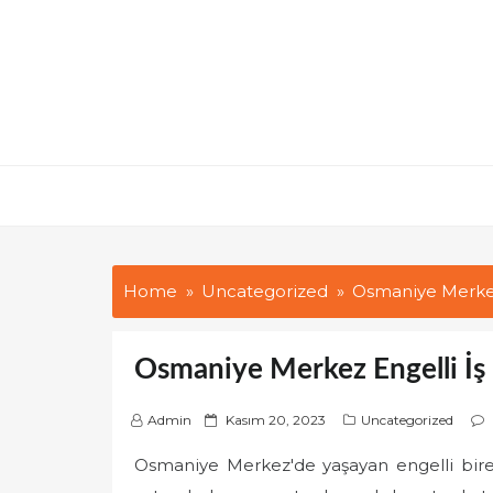
Skip
to
content
Home
Uncategorized
Osmaniye Merkez 
Osmaniye Merkez Engelli İş İ
P
Admin
Kasım 20, 2023
Uncategorized
o
Osmaniye Merkez'de yaşayan engelli bireyle
s
t