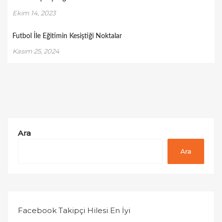
Ekim 14, 2023
Futbol İle Eğitimin Kesiştiği Noktalar
Kasım 25, 2024
Ara
Ara
Facebook Takipçi Hilesi En İyi