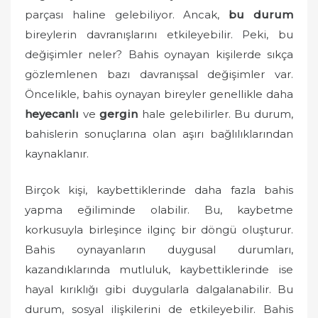
d
parçası haline gelebiliyor. Ancak,
bu durum
o
bireylerin davranışlarını etkileyebilir. Peki, bu
n
değişimler neler? Bahis oynayan kişilerde sıkça
gözlemlenen bazı davranışsal değişimler var.
Öncelikle, bahis oynayan bireyler genellikle daha
heyecanlı
ve
gergin
hale gelebilirler. Bu durum,
bahislerin sonuçlarına olan aşırı bağlılıklarından
kaynaklanır.
Birçok kişi, kaybettiklerinde daha fazla bahis
yapma eğiliminde olabilir. Bu, kaybetme
korkusuyla birleşince ilginç bir döngü oluşturur.
Bahis oynayanların duygusal durumları,
kazandıklarında mutluluk, kaybettiklerinde ise
hayal kırıklığı gibi duygularla dalgalanabilir. Bu
durum, sosyal ilişkilerini de etkileyebilir. Bahis