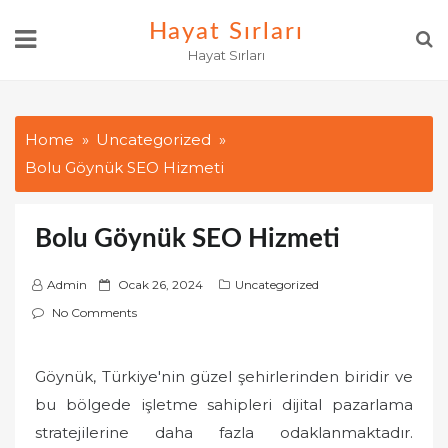
Skip
Hayat Sırları
to
Hayat Sırları
content
Home
Uncategorized
Bolu Göynük SEO Hizmeti
Bolu Göynük SEO Hizmeti
P
Admin
Ocak 26, 2024
Uncategorized
o
No Comments
s
t
Göynük, Türkiye'nin güzel şehirlerinden biridir ve
e
bu bölgede işletme sahipleri dijital pazarlama
d
o
stratejilerine daha fazla odaklanmaktadır.