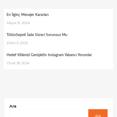
En İlginç Menajer Kararları
Mayıs 31, 2024
TütünSepeti İade Süreci Sorunsuz Mu
Ekim 5, 2025
Hedef Kitlenizi Genişletin Instagram Yabancı Yorumlar
Ocak 18, 2024
Ara
Ara