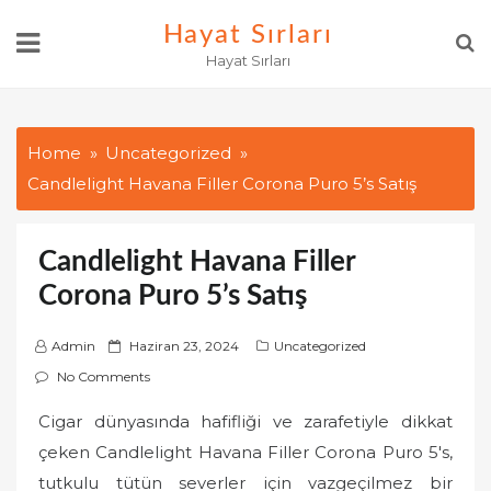
Skip
Hayat Sırları
to
Hayat Sırları
content
Home
Uncategorized
Candlelight Havana Filler Corona Puro 5’s Satış
Candlelight Havana Filler
Corona Puro 5’s Satış
P
Admin
Haziran 23, 2024
Uncategorized
o
No Comments
s
Cigar dünyasında hafifliği ve zarafetiyle dikkat
t
çeken Candlelight Havana Filler Corona Puro 5's,
e
d
tutkulu tütün severler için vazgeçilmez bir