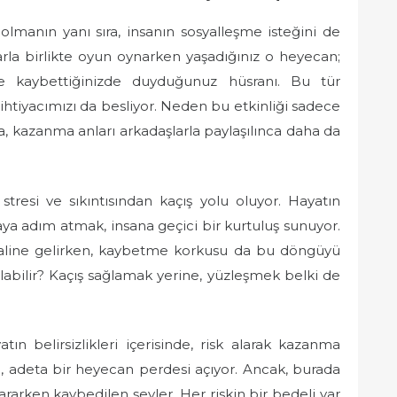
 olmanın yanı sıra, insanın sosyalleşme isteğini de
larla birlikte oyun oynarken yaşadığınız o heyecan;
ve kaybettiğinizde duyduğunuz hüsranı. Bu tür
ihtiyacımızı da besliyor. Neden bu etkinliği sadece
a, kazanma anları arkadaşlarla paylaşılınca daha da
stresi ve sıkıntısından kaçış yolu oluyor. Hayatın
nyaya adım atmak, insana geçici bir kurtuluş sunuyor.
i haline gelirken, kaybetme korkusu da bu döngüyü
ılabilir? Kaçış sağlamak yerine, yüzleşmek belki de
tın belirsizlikleri içerisinde, risk alarak kazanma
, adeta bir heyecan perdesi açıyor. Ancak, burada
rarken kaybedilen şeyler. Her riskin bir bedeli var