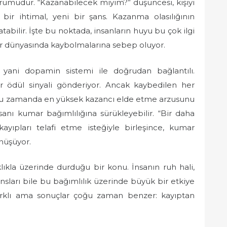
urumudur. “Kazanabilecek miyim?” düşüncesi, kişiyi
 bir ihtimal, yeni bir şans. Kazanma olasılığının
abilir. İşte bu noktada, insanların huyu bu çok ilgi
mar dünyasında kaybolmalarına sebep oluyor.
yani dopamin sistemi ile doğrudan bağlantılı.
ir ödül sinyali gönderiyor. Ancak kaybedilen her
oğru zamanda en yüksek kazancı elde etme arzusunu
anı kumar bağımlılığına sürükleyebilir. “Bir daha
ayıpları telafi etme isteğiyle birleşince, kumar
önüşüyor.
ıkla üzerinde durduğu bir konu. İnsanın ruh hali,
ansları bile bu bağımlılık üzerinde büyük bir etkiye
arklı ama sonuçlar çoğu zaman benzer: kayıptan