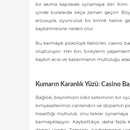
bir akıma kapılarak oynamaya iter. Kimi i
içinde buralarda sıkça zaman geçirir. Böy
arzusuyla, oyunculuk bir kimlik haline ge
kaybetmesine neden olur.
Bu karmaşık psikolojik faktörler, casino b
oluşturuyor. Her biri, bireylerin yaşamla
kaybın acısı ve kazanmanın mutluluğu arasınd
Kumarın Karanlık Yüzü: Casino Bağ
Bağlılık, beynimizin ödül sisteminin bir o
kimyasallarımızı canlandırır ve dopamin pat
hissettiği mutluluk, onu tekrar oynamaya 
karmaşıklaşıyor. Kaybettikçe, daha fazla
döngü yaratır. Zamanla, kaybetmenin yarat