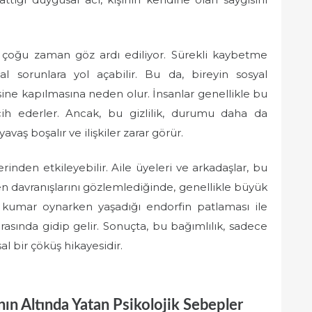
çoğu zaman göz ardı ediliyor. Sürekli kaybetme
al sorunlara yol açabilir. Bu da, bireyin sosyal
sine kapılmasına neden olur. İnsanlar genellikle bu
ercih ederler. Ancak, bu gizlilik, durumu daha da
avaş boşalır ve ilişkiler zarar görür.
 derinden etkileyebilir. Aile üyeleri ve arkadaşlar, bu
n davranışlarını gözlemlediğinde, genellikle büyük
şi, kumar oynarken yaşadığı endorfin patlaması ile
asında gidip gelir. Sonuçta, bu bağımlılık, sadece
l bir çöküş hikayesidir.
nın Altında Yatan Psikolojik Sebepler