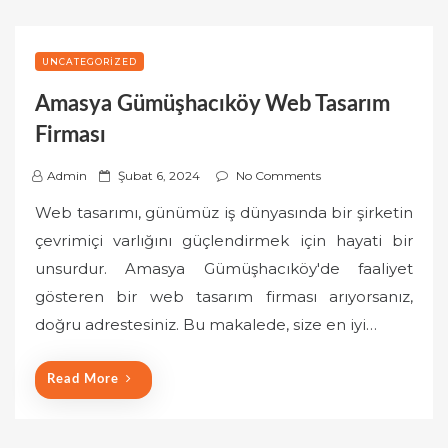
UNCATEGORIZED
Amasya Gümüşhacıköy Web Tasarım
Firması
P
Admin
Şubat 6, 2024
No Comments
o
Web tasarımı, günümüz iş dünyasında bir şirketin
s
çevrimiçi varlığını güçlendirmek için hayati bir
t
unsurdur. Amasya Gümüşhacıköy'de faaliyet
e
gösteren bir web tasarım firması arıyorsanız,
d
o
doğru adrestesiniz. Bu makalede, size en iyi…
n
Read More