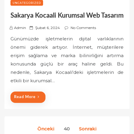
UNCATEGORIZED
Sakarya Kocaali Kurumsal Web Tasarım
P
Admin
Şubat 6, 2024
No Comments
o
Günümüzde işletmelerin dijital varlıklarının
s
önemi giderek artıyor. İnternet, müşterilere
t
erişim sağlama ve marka bilinirliğini artırma
e
konusunda güçlü bir araç haline geldi. Bu
d
o
nedenle, Sakarya Kocaali'deki işletmelerin de
n
etkili bir kurumsal…
Read More
Yazı
Önceki
40
Sonraki