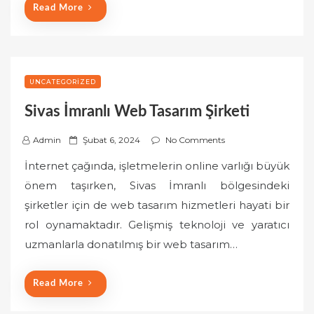
Read More
UNCATEGORIZED
Sivas İmranlı Web Tasarım Şirketi
P
Admin
Şubat 6, 2024
No Comments
o
İnternet çağında, işletmelerin online varlığı büyük
s
önem taşırken, Sivas İmranlı bölgesindeki
t
şirketler için de web tasarım hizmetleri hayati bir
e
rol oynamaktadır. Gelişmiş teknoloji ve yaratıcı
d
o
uzmanlarla donatılmış bir web tasarım…
n
Read More