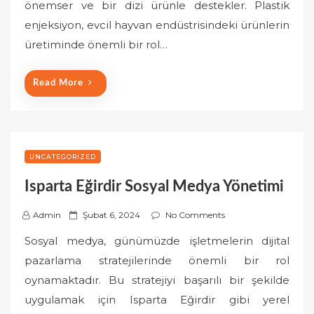
önemser ve bir dizi ürünle destekler. Plastik
e
enjeksiyon, evcil hayvan endüstrisindeki ürünlerin
d
o
üretiminde önemli bir rol…
n
Read More
UNCATEGORIZED
Isparta Eğirdir Sosyal Medya Yönetimi
P
Admin
Şubat 6, 2024
No Comments
o
Sosyal medya, günümüzde işletmelerin dijital
s
pazarlama stratejilerinde önemli bir rol
t
oynamaktadır. Bu stratejiyi başarılı bir şekilde
e
uygulamak için Isparta Eğirdir gibi yerel
d