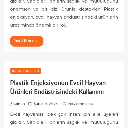
gibidir. Sahipleri, onların sağlık ve mutluluğunu
t
önemser ve bir dizi ürünle destekler. Plastik
e
enjeksiyon, evcil hayvan endüstrisindeki ürünlerin
d
o
üretiminde önemli bir rol…
n
Read More
UNCATEGORIZED
Plastik Enjeksiyonun Evcil Hayvan
Ürünleri Endüstrisindeki Kullanımı
P
Admin
Şubat 15, 2024
No Comments
o
Evcil hayvanlar, pek çok insan için aile üyeleri
s
gibidir. Sahipleri, onların sağlık ve mutluluğunu
t