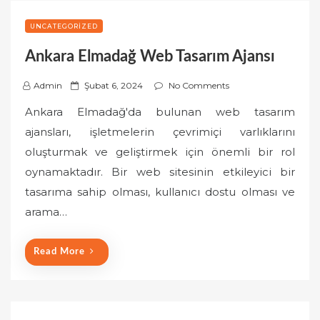
UNCATEGORIZED
Ankara Elmadağ Web Tasarım Ajansı
P
Admin
Şubat 6, 2024
No Comments
o
Ankara Elmadağ'da bulunan web tasarım
s
ajansları, işletmelerin çevrimiçi varlıklarını
t
oluşturmak ve geliştirmek için önemli bir rol
e
oynamaktadır. Bir web sitesinin etkileyici bir
d
o
tasarıma sahip olması, kullanıcı dostu olması ve
n
arama…
Read More