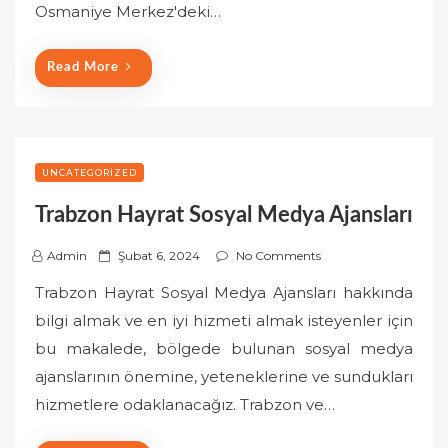
n
Osmaniye Merkez'deki…
Read More
UNCATEGORIZED
Trabzon Hayrat Sosyal Medya Ajansları
P
Admin
Şubat 6, 2024
No Comments
o
Trabzon Hayrat Sosyal Medya Ajansları hakkında
s
bilgi almak ve en iyi hizmeti almak isteyenler için
t
bu makalede, bölgede bulunan sosyal medya
e
ajanslarının önemine, yeteneklerine ve sundukları
d
o
hizmetlere odaklanacağız. Trabzon ve…
n