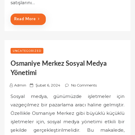
satışlarını…
Read More
UNCATEGORIZED
Osmaniye Merkez Sosyal Medya
Yönetimi
P
Admin
Şubat 6, 2024
No Comments
o
Sosyal medya, günümüzde işletmeler için
s
vazgeçilmez bir pazarlama aracı haline gelmiştir.
t
Özellikle Osmaniye Merkez gibi büyüklü küçüklü
e
işletmeler için, sosyal medya yönetimi etkili bir
d
o
şekilde gerçekleştirilmelidir. Bu makalede,