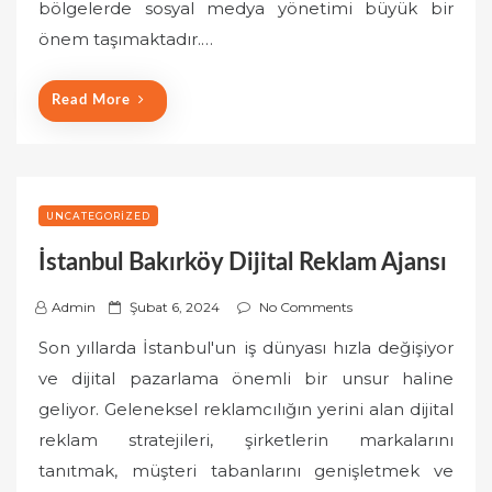
o
bölgelerde sosyal medya yönetimi büyük bir
n
önem taşımaktadır.…
Read More
UNCATEGORIZED
İstanbul Bakırköy Dijital Reklam Ajansı
P
Admin
Şubat 6, 2024
No Comments
o
Son yıllarda İstanbul'un iş dünyası hızla değişiyor
s
ve dijital pazarlama önemli bir unsur haline
t
geliyor. Geleneksel reklamcılığın yerini alan dijital
e
reklam stratejileri, şirketlerin markalarını
d
o
tanıtmak, müşteri tabanlarını genişletmek ve
n