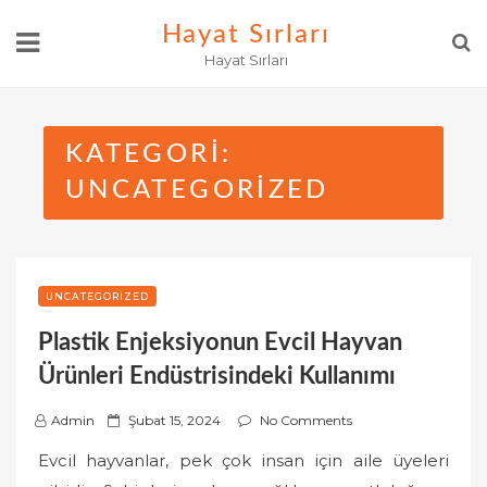
Skip
Hayat Sırları
to
Hayat Sırları
content
KATEGORI:
UNCATEGORIZED
UNCATEGORIZED
Plastik Enjeksiyonun Evcil Hayvan
Ürünleri Endüstrisindeki Kullanımı
P
Admin
Şubat 15, 2024
No Comments
o
Evcil hayvanlar, pek çok insan için aile üyeleri
s