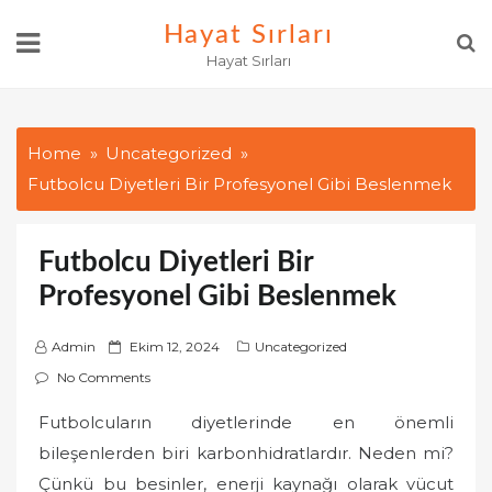
Skip
Hayat Sırları
to
Hayat Sırları
content
Home
Uncategorized
Futbolcu Diyetleri Bir Profesyonel Gibi Beslenmek
Futbolcu Diyetleri Bir
Profesyonel Gibi Beslenmek
P
Admin
Ekim 12, 2024
Uncategorized
o
No Comments
s
Futbolcuların diyetlerinde en önemli
t
bileşenlerden biri karbonhidratlardır. Neden mi?
e
d
Çünkü bu besinler, enerji kaynağı olarak vücut