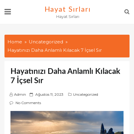
Skip
Hayat Sırları
to
Hayat Sırları
content
Home
Uncategorized
Hayatınızı Daha Anlamlı Kılacak 7 İçsel Sır
Hayatınızı Daha Anlamlı Kılacak
7 İçsel Sır
P
Admin
Ağustos 11, 2023
Uncategorized
o
No Comments
s
t
e
d