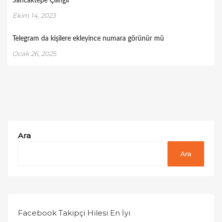
Sancaktepe Çilingir
Ekim 14, 2023
Telegram da kişilere ekleyince numara görünür mü
Ocak 26, 2025
Ara
Ara
Facebook Takipçi Hilesi En İyi