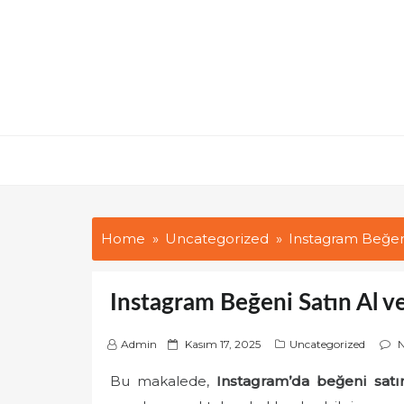
Skip
to
content
Home
Uncategorized
Instagram Beğeni
Instagram Beğeni Satın Al v
P
Admin
Kasım 17, 2025
Uncategorized
o
Bu makalede,
Instagram’da beğeni satın
s
t