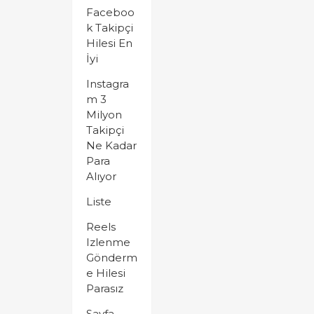
Faceboo
k Takipçi
Hilesi En
İyi
Instagra
m 3
Milyon
Takipçi
Ne Kadar
Para
Alıyor
Liste
Reels
Izlenme
Gönderm
e Hilesi
Parasız
Sayfa