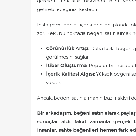
gereken noktalar hakkında bilgi verece
e
getirebileceğinizi keşfedin.
d
o
Instagram, görsel içeriklerin ön planda 
n
zor. Peki, bu noktada beğeni satın almak 
Görünürlük Artışı:
Daha fazla beğeni, p
görülmesini sağlar.
İtibar Oluşturma:
Popüler bir hesap olma
İçerik Kalitesi Algısı:
Yüksek beğeni sayı
yaratır.
Ancak, beğeni satın almanın bazı riskleri de
Bir arkadaşım, beğeni satın alarak paylaş
sonuçlar aldı, fakat zamanla gerçek t
insanlar, sahte beğenileri hemen fark e