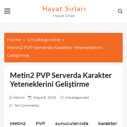
Skip
Hayat Sırları
to
Hayat Sırları
content
Home
Uncategorized
Metin2 PVP Serverda Karakter Yeteneklerini
Geliştirme
Metin2 PVP Serverda Karakter
Yeteneklerini Geliştirme
P
Admin
Mayıs 8, 2025
Uncategorized
o
No Comments
s
t
Metin2 PVP sunucularında karakter
e