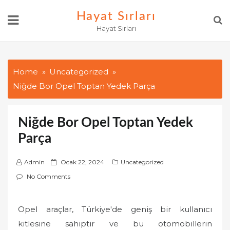
Skip
Hayat Sırları
to
Hayat Sırları
content
Home
Uncategorized
Niğde Bor Opel Toptan Yedek Parça
Niğde Bor Opel Toptan Yedek
Parça
P
Admin
Ocak 22, 2024
Uncategorized
o
No Comments
s
t
Opel araçlar, Türkiye'de geniş bir kullanıcı
e
kitlesine sahiptir ve bu otomobillerin
d