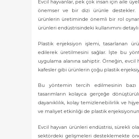
Evcil hayvanlar, pek çok insan için aile üye
s
t
önemser ve bir dizi ürünle destekler. P
e
ürünlerin üretiminde önemli bir rol oyna
d
ürünleri endüstrisindeki kullanımını detaylı
o
n
Plastik enjeksiyon işlemi, tasarlanan ürün
edilerek üretilmesini sağlar. İşte bu yö
uygulama alanına sahiptir. Örneğin, evcil
kafesler gibi ürünlerin çoğu plastik enjeksiyo
Bu yöntemin tercih edilmesinin bazı av
tasarımların kolayca gerçeğe dönüştürül
dayanıklılık, kolay temizlenebilirlik ve hijye
ve maliyet etkinliği de plastik enjeksiyonun
Evcil hayvan ürünleri endüstrisi, sürekli ol
sektördeki gelişmeleri desteklemekte ön