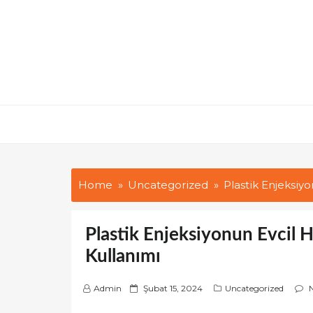
Skip
to
content
Home
Uncategorized
Plastik Enjeksiy
Plastik Enjeksiyonun Evcil 
Kullanımı
P
Admin
Şubat 15, 2024
Uncategorized
o