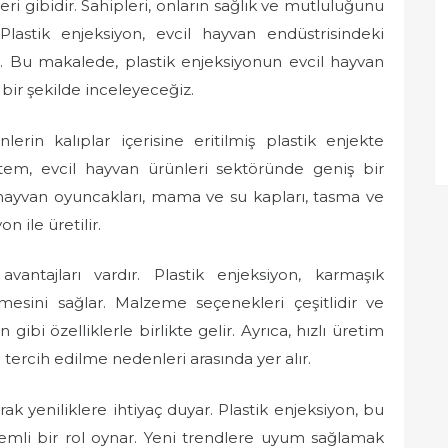
leri gibidir. Sahipleri, onların sağlık ve mutluluğunu
lastik enjeksiyon, evcil hayvan endüstrisindeki
r. Bu makalede, plastik enjeksiyonun evcil hayvan
 bir şekilde inceleyeceğiz.
lerin kalıplar içerisine eritilmiş plastik enjekte
ntem, evcil hayvan ürünleri sektöründe geniş bir
 hayvan oyuncakları, mama ve su kapları, tasma ve
n ile üretilir.
antajları vardır. Plastik enjeksiyon, karmaşık
mesini sağlar. Malzeme seçenekleri çeşitlidir ve
n gibi özelliklerle birlikte gelir. Ayrıca, hızlı üretim
 tercih edilme nedenleri arasında yer alır.
arak yeniliklere ihtiyaç duyar. Plastik enjeksiyon, bu
emli bir rol oynar. Yeni trendlere uyum sağlamak