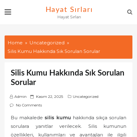
Skip
Hayat Sırları
to
Hayat Sırları
content
Home
Uncategorized
Silis Kumu Hakkında Sık Sorulan Sorular
Silis Kumu Hakkında Sık Sorulan
Sorular
P
Admin
Kasım 22, 2025
Uncategorized
o
No Comments
s
Bu makalede
silis kumu
hakkında sıkça sorulan
t
sorulara yanıtlar verilecek. Silis kumunun
e
d
özellikleri, kullanımları ve avantajları ile ilgili