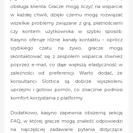
obsługa klienta. Gracze mogą liczyć na wsparcie
w każdej chwili, dzięki czemu mogą rozwiązać
wszelkie problemy związane z grą, płatnościami
czy kontem użytkownika w szybki sposób.
Kasyno oferuje różne kanały kontaktu – oprócz
szybkiego czatu na żywo, gracze mogą
skontaktować się z zespołem wsparcia również
poprzez e-mail, co daje większą elastyczność w
zależności od preferencji. Warto dodać, że
konsultanci Slottica są dobrze wyszkoleni,
uprzejmi i gotowi pomóc, co znacznie podnosi
komfort korzystania z platformy.
Dodatkowo, kasyno zapewnia obszerną sekcję
FAQ, w której gracze mogą znaleźć odpowiedzi
na najczęściej zadawane pytania dotyczące