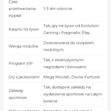
Czas
przetwarzania
1-3 dni robocze
wypłat
Tak, gry na żywo od Evolution
Kasyno na żywo
Gaming i Pragmatic Play
Dostosowana do urządzeń
Wersja mobilna
mobilnych
Tak, z ekskluzywnymi
Program VIP
nagrodami i bonusami
Gry z jackpotem
Mega Moolah, Divine Fortune
Tak, dostępne zakłady na
Zakłady
wydarzenia sportowe na całym
sportowe
świecie