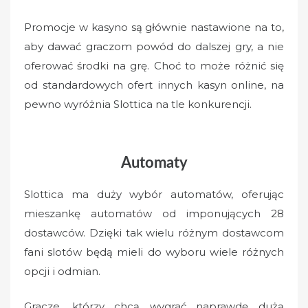
Promocje w kasyno są głównie nastawione na to,
aby dawać graczom powód do dalszej gry, a nie
oferować środki na grę. Choć to może różnić się
od standardowych ofert innych kasyn online, na
pewno wyróżnia Slottica na tle konkurencji.
Automaty
Slottica ma duży wybór automatów, oferując
mieszankę automatów od imponujących 28
dostawców. Dzięki tak wielu różnym dostawcom
fani slotów będą mieli do wyboru wiele różnych
opcji i odmian.
Gracze, którzy chcą wygrać naprawdę dużą