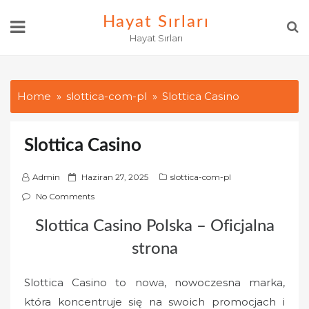
Skip
Hayat Sırları
to
Hayat Sırları
content
Home
slottica-com-pl
Slottica Casino
Slottica Casino
P
Admin
Haziran 27, 2025
slottica-com-pl
o
No Comments
s
Slottica Casino Polska – Oficjalna
t
e
strona
d
o
Slottica Casino to nowa, nowoczesna marka,
n
która koncentruje się na swoich promocjach i