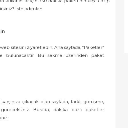
n kullanıcılar için 750 dakika paketi oldukça cazip
rsiniz? İşte adımlar:
in
web sitesini ziyaret edin. Ana sayfada, “Paketler”
kme bulunacaktır. Bu sekme üzerinden paket
 karşınıza çıkacak olan sayfada, farklı görüşme,
göreceksiniz. Burada, dakika bazlı paketler
niz.