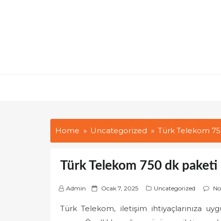
Skip
to
content
Home
Uncategorized
Türk Telekom 750 
Türk Telekom 750 dk paketi n
P
Admin
Ocak 7, 2025
Uncategorized
No
o
Türk Telekom, iletişim ihtiyaçlarınıza u
s
t