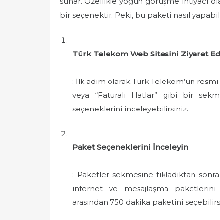
sunar. Özellikle yoğun görüşme ihtiyacı ola
e
bir seçenektir. Peki, bu paketi nasıl yapabili
d
o
n
Türk Telekom Web Sitesini Ziyaret Ed
: İlk adım olarak Türk Telekom’un resmi 
veya “Faturalı Hatlar” gibi bir se
seçeneklerini inceleyebilirsiniz.
Paket Seçeneklerini İnceleyin
: Paketler sekmesine tıkladıktan sonra
internet ve mesajlaşma paketlerini 
arasından 750 dakika paketini seçebilirsi