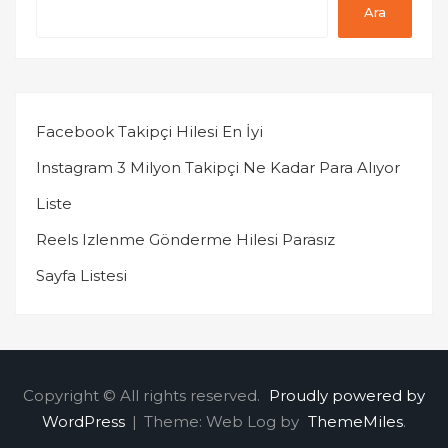
Ara
Facebook Takipçi Hilesi En İyi
Instagram 3 Milyon Takipçi Ne Kadar Para Alıyor
Liste
Reels Izlenme Gönderme Hilesi Parasız
Sayfa Listesi
Copyright © All rights reserved.
Proudly powered by
WordPress
|
Theme: Web Log by
ThemeMiles
.