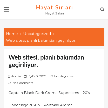
Skip
Hayat Sırları
to
Hayat Sırları
content
Home
Uncategorized
Web sitesi, planlı bakımdan geçiriliyor.
Web sitesi, planlı bakımdan
geçiriliyor.
P
Admin
Eylül 3, 2025
Uncategorized
o
No Comments
s
Captain Black Dark Crema Superslims – 20’s
t
e
Handelsgold Sun – Portakal Aromalı
d