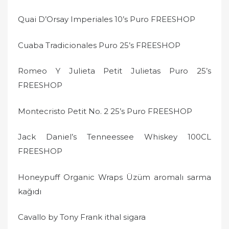
o
n
Quai D’Orsay Imperiales 10’s Puro FREESHOP
Cuaba Tradicionales Puro 25’s FREESHOP
Romeo Y Julieta Petit Julietas Puro 25’s
FREESHOP
Montecristo Petit No. 2 25’s Puro FREESHOP
Jack Daniel’s Tenneessee Whiskey 100CL
FREESHOP
Honeypuff Organic Wraps Üzüm aromalı sarma
kağıdı
Cavallo by Tony Frank ithal sigara