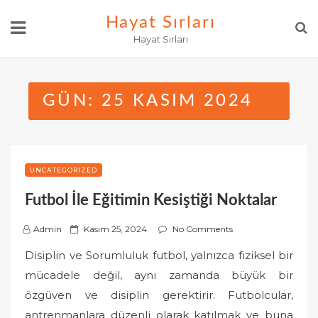
Skip
Hayat Sırları
to
Hayat Sırları
content
GÜN:
25 KASIM 2024
UNCATEGORIZED
Futbol İle Eğitimin Kesiştiği Noktalar
P
Admin
Kasım 25, 2024
No Comments
o
Disiplin ve Sorumluluk futbol, yalnızca fiziksel bir
s
mücadele değil, aynı zamanda büyük bir
t
özgüven ve disiplin gerektirir. Futbolcular,
e
antrenmanlara düzenli olarak katılmak ve buna
d