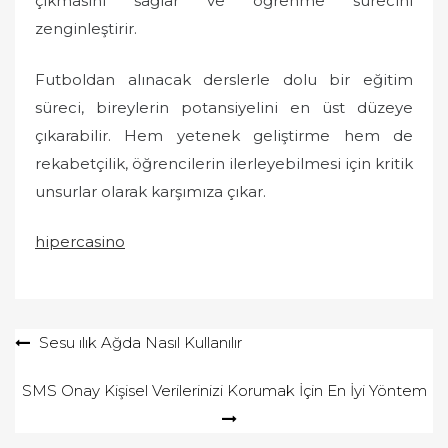
çıkmasını sağlar ve öğrenme sürecini
zenginleştirir.
Futboldan alınacak derslerle dolu bir eğitim
süreci, bireylerin potansiyelini en üst düzeye
çıkarabilir. Hem yetenek geliştirme hem de
rekabetçilik, öğrencilerin ilerleyebilmesi için kritik
unsurlar olarak karşımıza çıkar.
hipercasino
Yazı
Sesu ılık Ağda Nasıl Kullanılır
gezinmesi
SMS Onay Kişisel Verilerinizi Korumak İçin En İyi Yöntem