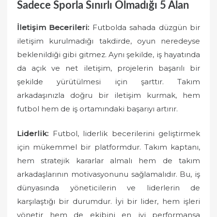
Sadece Sporla Sınırlı Olmadığı 5 Alan
İletişim Becerileri:
Futbolda sahada düzgün bir
iletişim kurulmadığı takdirde, oyun neredeyse
beklenildiği gibi gitmez. Aynı şekilde, iş hayatında
da açık ve net iletişim, projelerin başarılı bir
şekilde yürütülmesi için şarttır. Takım
arkadaşınızla doğru bir iletişim kurmak, hem
futbol hem de iş ortamındaki başarıyı artırır.
Liderlik:
Futbol, liderlik becerilerini geliştirmek
için mükemmel bir platformdur. Takım kaptanı,
hem stratejik kararlar almalı hem de takım
arkadaşlarının motivasyonunu sağlamalıdır. Bu, iş
dünyasında yöneticilerin ve liderlerin de
karşılaştığı bir durumdur. İyi bir lider, hem işleri
yönetir hem de ekibini en iyi performansa