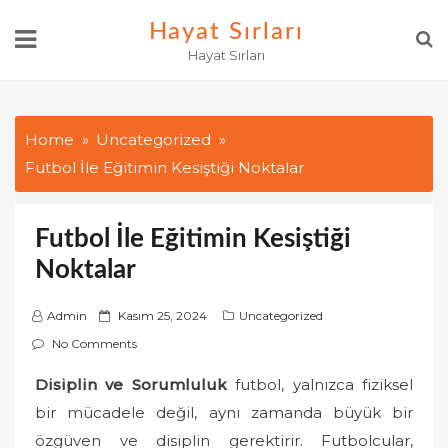
Skip
Hayat Sırları
to
Hayat Sırları
content
Home
Uncategorized
Futbol İle Eğitimin Kesiştiği Noktalar
Futbol İle Eğitimin Kesiştiği
Noktalar
P
Admin
Kasım 25, 2024
Uncategorized
o
No Comments
s
Disiplin ve Sorumluluk
futbol, yalnızca fiziksel
t
bir mücadele değil, aynı zamanda büyük bir
e
d
özgüven ve disiplin gerektirir. Futbolcular,