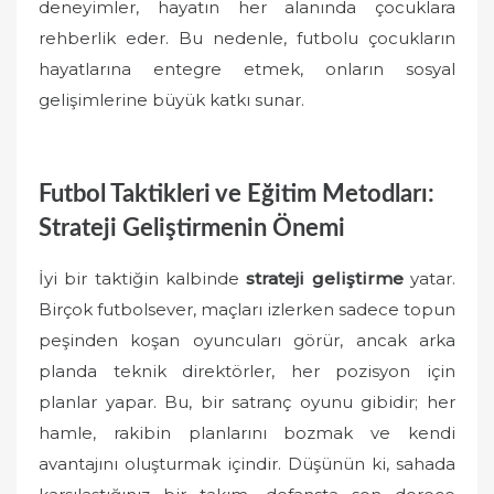
deneyimler, hayatın her alanında çocuklara
rehberlik eder. Bu nedenle, futbolu çocukların
hayatlarına entegre etmek, onların sosyal
gelişimlerine büyük katkı sunar.
Futbol Taktikleri ve Eğitim Metodları:
Strateji Geliştirmenin Önemi
İyi bir taktiğin kalbinde
strateji geliştirme
yatar.
Birçok futbolsever, maçları izlerken sadece topun
peşinden koşan oyuncuları görür, ancak arka
planda teknik direktörler, her pozisyon için
planlar yapar. Bu, bir satranç oyunu gibidir; her
hamle, rakibin planlarını bozmak ve kendi
avantajını oluşturmak içindir. Düşünün ki, sahada