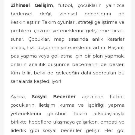
Zihinsel Gelişim
, futbol, çocukların yalnızca
bedensel değil, zihinsel becerilerini de
keskinleştirir. Takım oyunları, strateji geliştirme ve
problem çözme yeteneklerini geliştirme fırsatı
sunar. Çocuklar, maç sırasında anlık kararlar
alarak, hızlı düşünme yeteneklerini artırır. Başarılı
pas yapma veya gol atma için bir plan yapmak,
onların analitik düşünme becerilerini de besler.
Kim bilir, belki de geleceğin dahi sporcuları bu
sahalarda keşfediliyor!
Ayrıca,
Sosyal Beceriler
açısından futbol,
çocukların iletişim kurma ve işbirliği yapma
yeteneklerini geliştirir. Takım arkadaşlarıyla
birlikte hedeflere ulaşmaya çalışırken, empati ve
liderlik gibi sosyal beceriler gelişir. Her gol