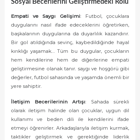
Sosyal Becerilerini Geliştirmedeki Rolü
Empati ve Saygı Gelişimi
: Futbol, çocuklara
duygularını nasıl ifade edeceklerini öğretirken,
başkalarının duygularına da duyarlılık kazandırır.
Bir gol atıldığında sevinç, kaybedildiğinde hayal
kırıklığı yaşamak… Tüm bu duygular, çocukların
hem kendilerine hem de diğerlerine empati
geliştirmesine olanak tanır. saygı ve hoşgörü gibi
değerler, futbol sahasında ve yaşamda önemli bir
yere sahiptir.
İletişim Becerilerinin Artışı
: Sahada sürekli
olarak iletişim halinde olan çocuklar, uygun dil
kullanımı ve beden dili ile kendilerini ifade
etmeyi öğrenirler. Arkadaşlarıyla iletişim kurmak,
taktikler geliştirmek ve gerektiğinde liderlik