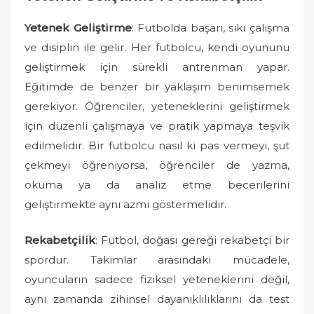
Yetenek Geliştirme
: Futbolda başarı, sıkı çalışma
ve disiplin ile gelir. Her futbolcu, kendi oyununu
geliştirmek için sürekli antrenman yapar.
Eğitimde de benzer bir yaklaşım benimsemek
gerekiyor. Öğrenciler, yeteneklerini geliştirmek
için düzenli çalışmaya ve pratik yapmaya teşvik
edilmelidir. Bir futbolcu nasıl ki pas vermeyi, şut
çekmeyi öğreniyorsa, öğrenciler de yazma,
okuma ya da analiz etme becerilerini
geliştirmekte aynı azmi göstermelidir.
Rekabetçilik
: Futbol, doğası gereği rekabetçi bir
spordur. Takımlar arasındaki mücadele,
oyuncuların sadece fiziksel yeteneklerini değil,
aynı zamanda zihinsel dayanıklılıklarını da test