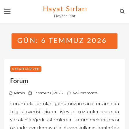
Skip
Hayat Sırları
to
Hayat Sırları
content
GÜN:
6 TEMMUZ 2026
UNCATEGORIZED
Forum
P
Admin
Temmuz 6, 2026
No Comments
o
Forum platformları, günümüzün sanal ortamında
s
bilgi alışverişi için en işlevsel çözümler arasında
t
yer alan değerli sistemlerdir. Forum mekanizması
e
özünde, aynı konuya ilgi duyan kullanıcıların|ortak
d