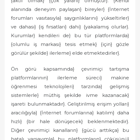
{aktif olmak} {çok yararlı} olmuştur}. {Kendi
alanında deneyim paylaşan} bireyler} {İnternet
forumları vasıtasıyla} saygınlıklarını} yükseltirler}
ve dahası} {iş fırsatları} dahi} {yakalamış olurlar}.
Kurumlar} kendileri de} bu tür platformlarda}
{olumlu iş markası} tesis etmek} {için} gözle
görülür şekilde} ilerleme} elde etmektedirler}.
Ön görü kapsamında} çevrimiçi tartışma
platformlarının} ilerleme süreci} makine
öğrenmesi teknolojileri} tarzında} gelişmiş
sistemlerle} müthiş şekilde ivme kazanacak}
işareti bulunmaktadır}. Geliştirilmiş erişim yolları}
aracılığıyla} {İnternet forumlarına} katılım} daha
hızlı} {bir hale dönüşecek} beklenmektedir}.
Diğer çevrimiçi kanalların} {gücü arttıkça} bu
hatalı varsayımla} bu platformların} çöküşünü}