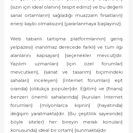
{sizin için ideal olanını} tespit ediniz} ve bu değerli
sanal ortamların} sağladığı muazzam fırsatların}
enerji kaybı olmaksızın} {yararlanmaya başlayınız}.
Web tabanlı tartışma platformlarının} geniş
yelpazesi} inanılmaz derecede farklı} ve tüm ilgi
alanlarını kapsayan} {seçenekler mevcut}dır.
Yazılım uzmanları} {için özel forumlar}
mevcutken}, {sanat ve tasarım} biçimindeki
sahaları} inceleyen} {İnternet forumları} eşit
oranda} {oldukça popüler}dır. Eğitim} ve {finans}
benzeri önemli sahalarında} {kurulan İnternet
forumları} {milyonlarca kişinin} {hayatında}
değişim yaratmakta}dir. {Bu çeşitlilik sayesinde}
böyle siteler} her bireyin merak konuları}
konusunda} ideal bir ortam} {sunmakta}dır.