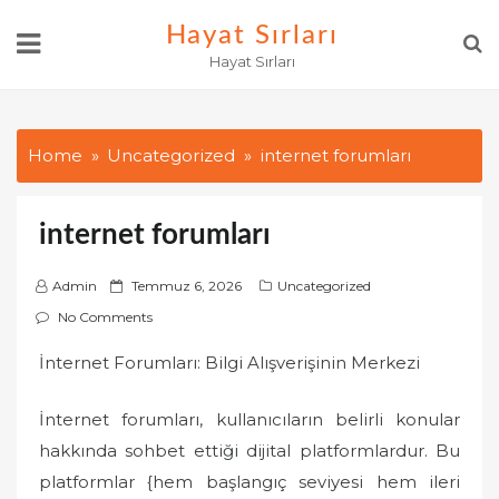
Skip
Hayat Sırları
to
Hayat Sırları
content
Home
Uncategorized
internet forumları
internet forumları
P
Admin
Temmuz 6, 2026
Uncategorized
o
No Comments
s
İnternet Forumları: Bilgi Alışverişinin Merkezi
t
e
İnternet forumları, kullanıcıların belirli konular
d
o
hakkında sohbet ettiği dijital platformlardur. Bu
n
platformlar {hem başlangıç seviyesi hem ileri