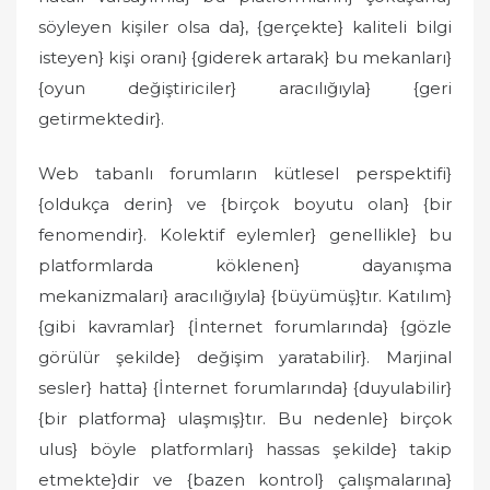
söyleyen kişiler olsa da}, {gerçekte} kaliteli bilgi
isteyen} kişi oranı} {giderek artarak} bu mekanları}
{oyun değiştiriciler} aracılığıyla} {geri
getirmektedir}.
Web tabanlı forumların kütlesel perspektifi}
{oldukça derin} ve {birçok boyutu olan} {bir
fenomendir}. Kolektif eylemler} genellikle} bu
platformlarda köklenen} dayanışma
mekanizmaları} aracılığıyla} {büyümüş}tır. Katılım}
{gibi kavramlar} {İnternet forumlarında} {gözle
görülür şekilde} değişim yaratabilir}. Marjinal
sesler} hatta} {İnternet forumlarında} {duyulabilir}
{bir platforma} ulaşmış}tır. Bu nedenle} birçok
ulus} böyle platformları} hassas şekilde} takip
etmekte}dir ve {bazen kontrol} çalışmalarına}