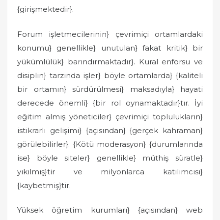
{girişmektedir}.
Forum işletmecilerinin} çevrimiçi ortamlardaki
konumu} genellikle} unutulan} fakat kritik} bir
yükümlülük} barındırmaktadır}. Kural enforsu ve
disiplin} tarzında işler} böyle ortamlarda} {kaliteli
bir ortamın} sürdürülmesi} maksadıyla} hayati
derecede önemli} {bir rol oynamaktadır}tır. İyi
eğitim almış yöneticiler} çevrimiçi toplulukların}
istikrarlı gelişimi} {açısından} {gerçek kahraman}
görülebilirler}. {Kötü moderasyon} {durumlarında
ise} böyle siteler} genellikle} müthiş süratle}
yıkılmış}tir ve milyonlarca katılımcısı}
{kaybetmiş}tir.
Yüksek öğretim kurumları} {açısından} web