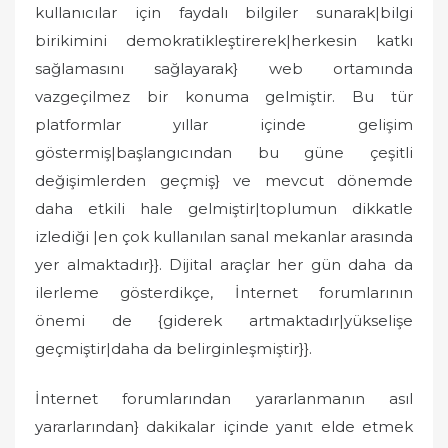
kullanıcılar için faydalı bilgiler sunarak|bilgi
birikimini demokratikleştirerek|herkesin katkı
sağlamasını sağlayarak} web ortamında
vazgeçilmez bir konuma gelmiştir. Bu tür
platformlar yıllar içinde gelişim
göstermiş|başlangıcından bu güne çeşitli
değişimlerden geçmiş} ve mevcut dönemde
daha etkili hale gelmiştir|toplumun dikkatle
izlediği |en çok kullanılan sanal mekanlar arasında
yer almaktadır}}. Dijital araçlar her gün daha da
ilerleme gösterdikçe, İnternet forumlarının
önemi de {giderek artmaktadır|yükselişe
geçmiştir|daha da belirginleşmiştir}}.
İnternet forumlarından yararlanmanın asıl
yararlarından} dakikalar içinde yanıt elde etmek