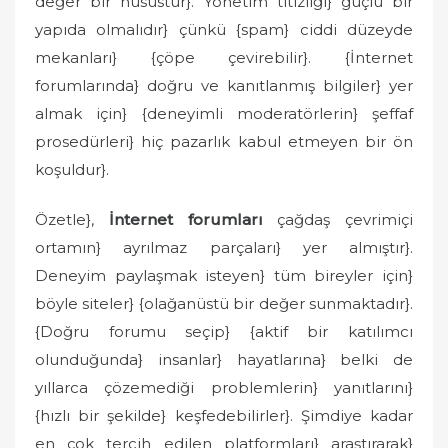
değer bir husustur}. Yönetim titizliği} güçlü bir
yapıda olmalıdır} çünkü {spam} ciddi düzeyde
mekanları} {çöpe çevirebilir}. {İnternet
forumlarında} doğru ve kanıtlanmış bilgiler} yer
almak için} {deneyimli moderatörlerin} şeffaf
prosedürleri} hiç pazarlık kabul etmeyen bir ön
koşuldur}.
Özetle},
İnternet forumları
çağdaş çevrimiçi
ortamın} ayrılmaz parçaları} yer almıştır}.
Deneyim paylaşmak isteyen} tüm bireyler için}
böyle siteler} {olağanüstü bir değer sunmaktadır}.
{Doğru forumu seçip} {aktif bir katılımcı
olunduğunda} insanlar} hayatlarına} belki de
yıllarca çözemediği problemlerin} yanıtlarını}
{hızlı bir şekilde} keşfedebilirler}. Şimdiye kadar
en çok tercih edilen platformları} araştırarak}