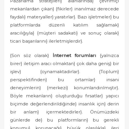
Pazarlama stratejileri} alanlarında} çevrimiçi
mekanlardan çıkan} {fikirler} inanılmaz derecede
faydalı} materyaller} yaratırlar}. Bazı işletmeler} bu
platformlarda düzenli katılım sağlamak}
aracılığıyla} {müşteri sadakati} ve sonuç olarak}
ticari başarılarını} ilerletmişlerdir}.
{Son söz olarak}
İnternet forumları
{yalnızca
birer} iletişim aracı olmaktan} çok daha geniş} bir
işlev} {oynamaktadırlar}. {Toplum}
perspektifinden} bu ortamlar} insani
deneyimlerin} {merkezi} konumlandırılmıştır}.
Böyle mekanların} oluşturduğu fırsatlar} yapıcı
biçimde değerlendirildiğinde} insanlık için} derin
bir anlam} içermektedirler}. Önümüzdeki
günlerde de} bu platformların} bu gerekli
konumu} korunacağı} büyük olasılıkla} ileri