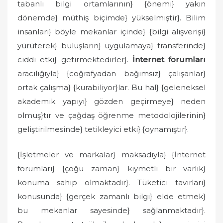
tabanlı bilgi ortamlarının} {önemi} yakın
dönemde} müthiş biçimde} yükselmiştir}. Bilim
insanları} böyle mekanlar içinde} {bilgi alışverişi}
yürüterek} buluşların} uygulamaya} transferinde}
ciddi etki} getirmektedirler}.
İnternet forumları
aracılığıyla} {coğrafyadan bağımsız} çalışanlar}
ortak çalışma} {kurabiliyor}lar. Bu hal} {geleneksel
akademik yapıyı} gözden geçirmeye} neden
olmuş}tır ve çağdaş öğrenme metodolojilerinin}
geliştirilmesinde} tetikleyici etki} {oynamıştır}.
{İşletmeler ve markalar} maksadıyla} {İnternet
forumları} {çoğu zaman} kıymetli bir varlık}
konuma sahip olmaktadır}. Tüketici tavırları}
konusunda} {gerçek zamanlı bilgi} elde etmek}
bu mekanlar sayesinde} sağlanmaktadır}.