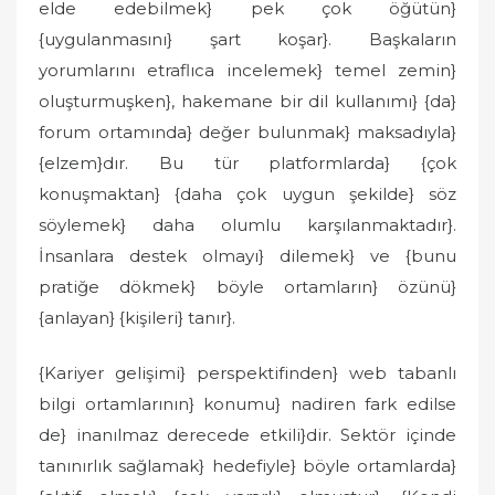
elde edebilmek} pek çok öğütün}
{uygulanmasını} şart koşar}. Başkaların
yorumlarını etraflıca incelemek} temel zemin}
oluşturmuşken}, hakemane bir dil kullanımı} {da}
forum ortamında} değer bulunmak} maksadıyla}
{elzem}dır. Bu tür platformlarda} {çok
konuşmaktan} {daha çok uygun şekilde} söz
söylemek} daha olumlu karşılanmaktadır}.
İnsanlara destek olmayı} dilemek} ve {bunu
pratiğe dökmek} böyle ortamların} özünü}
{anlayan} {kişileri} tanır}.
{Kariyer gelişimi} perspektifinden} web tabanlı
bilgi ortamlarının} konumu} nadiren fark edilse
de} inanılmaz derecede etkili}dir. Sektör içinde
tanınırlık sağlamak} hedefiyle} böyle ortamlarda}