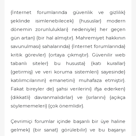
{İnternet forumlarında güvenlik ve gizlilik}
şeklinde isimlenebilecek} {hususlar} modern
dönemin zorunlulukları} nedeniyle} her geçen
gün artan} {bir hal almıştır}. Mahremiyet hakkının
savunulması} sahalarında} {İnternet forumlarında}
kritik görevler} {ortaya çıkmıştır}. Güvenilir web
tabanlı siteler} bu hususta} {katı kurallar}
{getirmiş} ve veri koruma sistemleri} sayesinde}
katılımcılarının} emanetini} muhafaza etmiştir}.
Fakat bireyler de} şahsi verilerini} ifşa ederken}
{dikkatli} davranmalıdırlar} ve {sırlarını} {açıkça
söylememeleri} {çok önemlidir}.
Çevrimiçi forumlar içinde başarılı bir üye haline
gelmek} {bir sanat} görülebilir} ve bu başarıyı