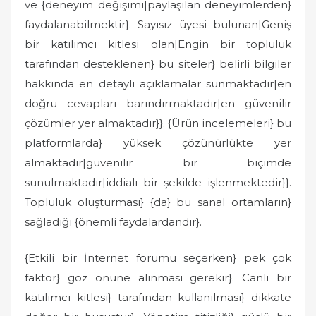
ve {deneyim değişimi|paylaşılan deneyimlerden}
faydalanabilmektir}. Sayısız üyesi bulunan|Geniş
bir katılımcı kitlesi olan|Engin bir topluluk
tarafından desteklenen} bu siteler} belirli bilgiler
hakkında en detaylı açıklamalar sunmaktadır|en
doğru cevapları barındırmaktadır|en güvenilir
çözümler yer almaktadır}}. {Ürün incelemeleri} bu
platformlarda} yüksek çözünürlükte yer
almaktadır|güvenilir bir biçimde
sunulmaktadır|iddialı bir şekilde işlenmektedir}}.
Topluluk oluşturması} {da} bu sanal ortamların}
sağladığı {önemli faydalardandır}.
{Etkili bir İnternet forumu seçerken} pek çok
faktör} göz önüne alınması gerekir}. Canlı bir
katılımcı kitlesi} tarafından kullanılması} dikkate