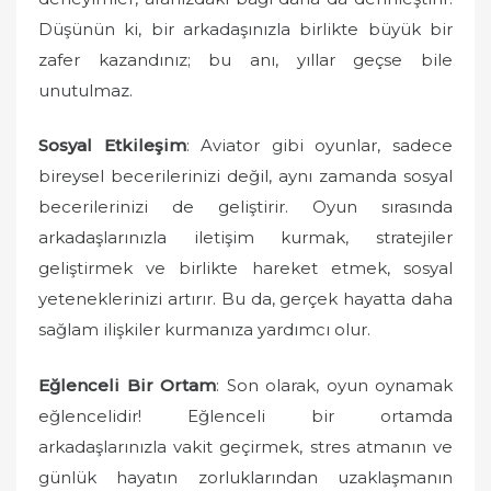
Düşünün ki, bir arkadaşınızla birlikte büyük bir
zafer kazandınız; bu anı, yıllar geçse bile
unutulmaz.
Sosyal Etkileşim
: Aviator gibi oyunlar, sadece
bireysel becerilerinizi değil, aynı zamanda sosyal
becerilerinizi de geliştirir. Oyun sırasında
arkadaşlarınızla iletişim kurmak, stratejiler
geliştirmek ve birlikte hareket etmek, sosyal
yeteneklerinizi artırır. Bu da, gerçek hayatta daha
sağlam ilişkiler kurmanıza yardımcı olur.
Eğlenceli Bir Ortam
: Son olarak, oyun oynamak
eğlencelidir! Eğlenceli bir ortamda
arkadaşlarınızla vakit geçirmek, stres atmanın ve
günlük hayatın zorluklarından uzaklaşmanın