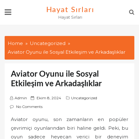
Skip
Hayat Sırları
to
Hayat Sırları
content
Home
Uncategorized
Aviator Oyunu ile Sosyal Etkileşim ve Arkadaşlıklar
Aviator Oyunu ile Sosyal
Etkileşim ve Arkadaşlıklar
P
Admin
Ekim 8, 2024
Uncategorized
o
No Comments
s
Aviator oyunu, son zamanların en popüler
t
çevrimiçi oyunlarından biri haline geldi. Peki, bu
e
d
oyun sadece heyecan verici bir deneyim