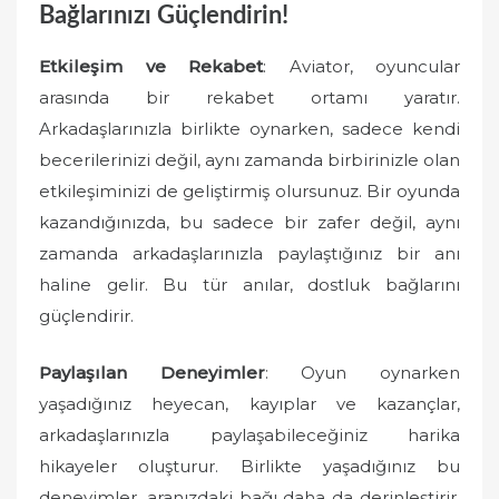
Bağlarınızı Güçlendirin!
Etkileşim ve Rekabet
: Aviator, oyuncular
arasında bir rekabet ortamı yaratır.
Arkadaşlarınızla birlikte oynarken, sadece kendi
becerilerinizi değil, aynı zamanda birbirinizle olan
etkileşiminizi de geliştirmiş olursunuz. Bir oyunda
kazandığınızda, bu sadece bir zafer değil, aynı
zamanda arkadaşlarınızla paylaştığınız bir anı
haline gelir. Bu tür anılar, dostluk bağlarını
güçlendirir.
Paylaşılan Deneyimler
: Oyun oynarken
yaşadığınız heyecan, kayıplar ve kazançlar,
arkadaşlarınızla paylaşabileceğiniz harika
hikayeler oluşturur. Birlikte yaşadığınız bu
deneyimler, aranızdaki bağı daha da derinleştirir.