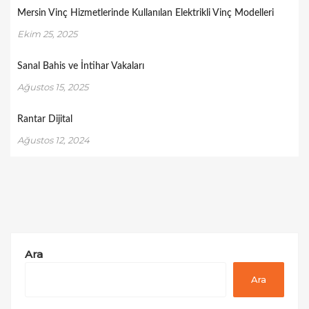
Mersin Vinç Hizmetlerinde Kullanılan Elektrikli Vinç Modelleri
Ekim 25, 2025
Sanal Bahis ve İntihar Vakaları
Ağustos 15, 2025
Rantar Dijital
Ağustos 12, 2024
Ara
Ara