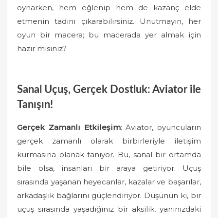
oynarken, hem eğlenip hem de kazanç elde
etmenin tadını çıkarabilirsiniz. Unutmayın, her
oyun bir macera; bu macerada yer almak için
hazır mısınız?
Sanal Uçuş, Gerçek Dostluk: Aviator ile
Tanışın!
Gerçek Zamanlı Etkileşim
: Aviator, oyuncuların
gerçek zamanlı olarak birbirleriyle iletişim
kurmasına olanak tanıyor. Bu, sanal bir ortamda
bile olsa, insanları bir araya getiriyor. Uçuş
sırasında yaşanan heyecanlar, kazalar ve başarılar,
arkadaşlık bağlarını güçlendiriyor. Düşünün ki, bir
uçuş sırasında yaşadığınız bir aksilik, yanınızdaki