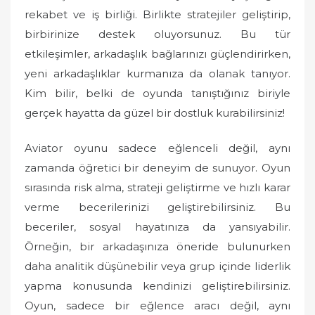
rekabet ve iş birliği. Birlikte stratejiler geliştirip,
birbirinize destek oluyorsunuz. Bu tür
etkileşimler, arkadaşlık bağlarınızı güçlendirirken,
yeni arkadaşlıklar kurmanıza da olanak tanıyor.
Kim bilir, belki de oyunda tanıştığınız biriyle
gerçek hayatta da güzel bir dostluk kurabilirsiniz!
Aviator oyunu sadece eğlenceli değil, aynı
zamanda öğretici bir deneyim de sunuyor. Oyun
sırasında risk alma, strateji geliştirme ve hızlı karar
verme becerilerinizi geliştirebilirsiniz. Bu
beceriler, sosyal hayatınıza da yansıyabilir.
Örneğin, bir arkadaşınıza öneride bulunurken
daha analitik düşünebilir veya grup içinde liderlik
yapma konusunda kendinizi geliştirebilirsiniz.
Oyun, sadece bir eğlence aracı değil, aynı