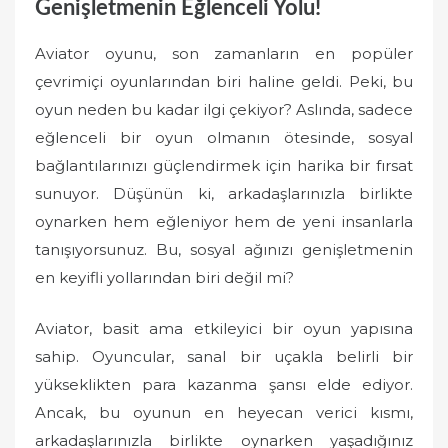
Genişletmenin Eğlenceli Yolu!
Aviator oyunu, son zamanların en popüler
çevrimiçi oyunlarından biri haline geldi. Peki, bu
oyun neden bu kadar ilgi çekiyor? Aslında, sadece
eğlenceli bir oyun olmanın ötesinde, sosyal
bağlantılarınızı güçlendirmek için harika bir fırsat
sunuyor. Düşünün ki, arkadaşlarınızla birlikte
oynarken hem eğleniyor hem de yeni insanlarla
tanışıyorsunuz. Bu, sosyal ağınızı genişletmenin
en keyifli yollarından biri değil mi?
Aviator, basit ama etkileyici bir oyun yapısına
sahip. Oyuncular, sanal bir uçakla belirli bir
yükseklikten para kazanma şansı elde ediyor.
Ancak, bu oyunun en heyecan verici kısmı,
arkadaşlarınızla birlikte oynarken yaşadığınız