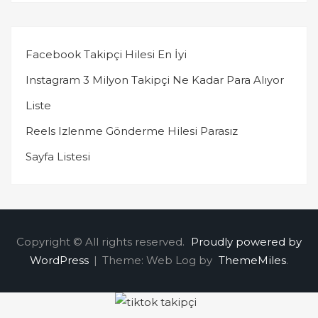
Facebook Takipçi Hilesi En İyi
Instagram 3 Milyon Takipçi Ne Kadar Para Alıyor
Liste
Reels Izlenme Gönderme Hilesi Parasız
Sayfa Listesi
Copyright © All rights reserved.
Proudly powered by
WordPress
|
Theme: Web Log by
ThemeMiles
.