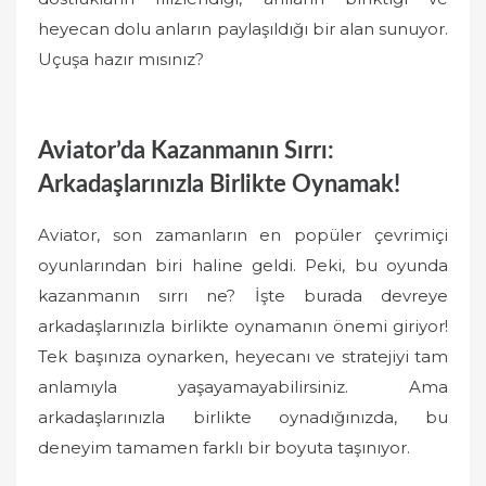
heyecan dolu anların paylaşıldığı bir alan sunuyor.
Uçuşa hazır mısınız?
Aviator’da Kazanmanın Sırrı:
Arkadaşlarınızla Birlikte Oynamak!
Aviator, son zamanların en popüler çevrimiçi
oyunlarından biri haline geldi. Peki, bu oyunda
kazanmanın sırrı ne? İşte burada devreye
arkadaşlarınızla birlikte oynamanın önemi giriyor!
Tek başınıza oynarken, heyecanı ve stratejiyi tam
anlamıyla yaşayamayabilirsiniz. Ama
arkadaşlarınızla birlikte oynadığınızda, bu
deneyim tamamen farklı bir boyuta taşınıyor.