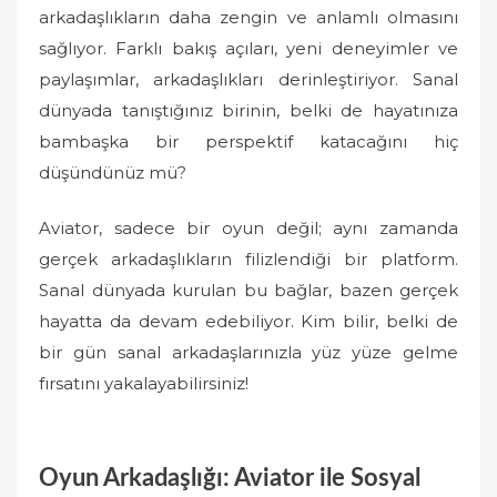
arkadaşlıkların daha zengin ve anlamlı olmasını
sağlıyor. Farklı bakış açıları, yeni deneyimler ve
paylaşımlar, arkadaşlıkları derinleştiriyor. Sanal
dünyada tanıştığınız birinin, belki de hayatınıza
bambaşka bir perspektif katacağını hiç
düşündünüz mü?
Aviator, sadece bir oyun değil; aynı zamanda
gerçek arkadaşlıkların filizlendiği bir platform.
Sanal dünyada kurulan bu bağlar, bazen gerçek
hayatta da devam edebiliyor. Kim bilir, belki de
bir gün sanal arkadaşlarınızla yüz yüze gelme
fırsatını yakalayabilirsiniz!
Oyun Arkadaşlığı: Aviator ile Sosyal