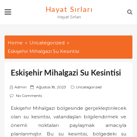
Skip
Hayat Sırları
to
Hayat Sırları
content
Home
Uncategorized
Eskişehir Mihalgazi Su Kesintisi
Eskişehir Mihalgazi Su Kesintisi
P
Admin
Ağustos 18, 2023
Uncategorized
o
No Comments
s
Eskişehir Mihalgazi bölgesinde gerçekleştirilecek
t
olan su kesintisi, vatandaşları bilgilendirmek ve
e
d
önemli noktaları paylaşmak amacıyla
o
planlanmıştır. Bu su kesintisi, bölgedeki su