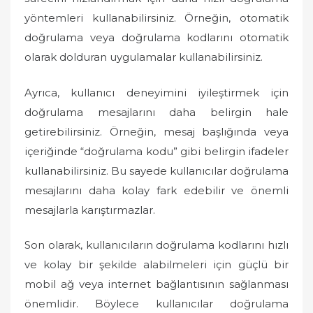
yöntemleri kullanabilirsiniz. Örneğin, otomatik
doğrulama veya doğrulama kodlarını otomatik
olarak dolduran uygulamalar kullanabilirsiniz.
Ayrıca, kullanıcı deneyimini iyileştirmek için
doğrulama mesajlarını daha belirgin hale
getirebilirsiniz. Örneğin, mesaj başlığında veya
içeriğinde “doğrulama kodu” gibi belirgin ifadeler
kullanabilirsiniz. Bu sayede kullanıcılar doğrulama
mesajlarını daha kolay fark edebilir ve önemli
mesajlarla karıştırmazlar.
Son olarak, kullanıcıların doğrulama kodlarını hızlı
ve kolay bir şekilde alabilmeleri için güçlü bir
mobil ağ veya internet bağlantısının sağlanması
önemlidir. Böylece kullanıcılar doğrulama