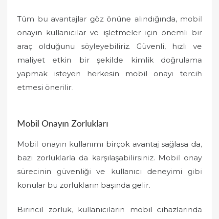
Tüm bu avantajlar göz önüne alındığında, mobil
onayın kullanıcılar ve işletmeler için önemli bir
araç olduğunu söyleyebiliriz. Güvenli, hızlı ve
maliyet etkin bir şekilde kimlik doğrulama
yapmak isteyen herkesin mobil onayı tercih
etmesi önerilir.
Mobil Onayın Zorlukları
Mobil onayın kullanımı birçok avantaj sağlasa da,
bazı zorluklarla da karşılaşabilirsiniz. Mobil onay
sürecinin güvenliği ve kullanıcı deneyimi gibi
konular bu zorlukların başında gelir.
Birincil zorluk, kullanıcıların mobil cihazlarında