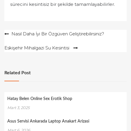
sürecini kesintisiz bir şekilde tamamlayabilirler.
Yazı
Nasıl Daha İyi Bir Özgüven Geliştirebilirsiniz?
gezinmesi
Eskişehir Mihalgazi Su Kesintisi
Related Post
Hatay Belen Online Sex Erotik Shop
Mart 3, 2025
Asus Servisi Ankarada Laptop Anakart Arizasi
Mart 6, 2026