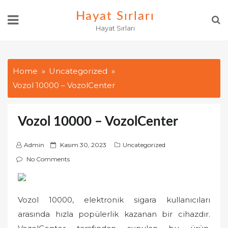
Skip
Hayat Sırları
to
Hayat Sırları
content
Home
Uncategorized
Vozol 10000 – VozolCenter
Vozol 10000 – VozolCenter
P
Admin
Kasım 30, 2023
Uncategorized
o
No Comments
s
t
e
Vozol 10000, elektronik sigara kullanıcıları
d
arasında hızla popülerlik kazanan bir cihazdır.
o