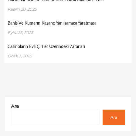
Hackerlar Sistem Denetimlerini Nasıl Manipüle Eder
Kasım 20, 2025
Bahis Ve Kumarın Kazanç Yanılsaması Yaratması
Eylül 25, 2025
Casinoların Evli Çiftler Üzerindeki Zararları
Ocak 3, 2025
Ara
Ara